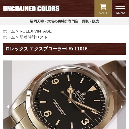
CART
MENU
福岡天神・大名の腕時計専門店｜買取・販売
ホーム
ROLEX VINTAGE
ホーム
新着時計リスト
ロレックス エクスプローラーI Ref.1016