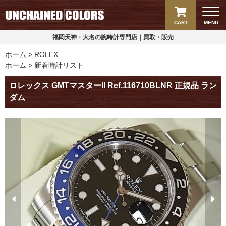
CART
MENU
福岡天神・大名の腕時計専門店｜買取・販売
ホーム
ROLEX
ホーム
新着時計リスト
ロレックス GMTマスターII Ref.116710BLNR 正規品 ラン
ダム