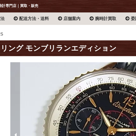
時計専門店｜買取・販売
方法
配送方法・送料
店舗案内
腕時計買取
委
RS
リング モンブリランエディション