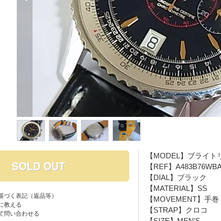
【MODEL】ブライ
SOLD OUT
【REF】A483B76WB
【DIAL】ブラック
【MATERIAL】SS
基づく表記（返品等）
【MOVEMENT】手巻
に教える
【STRAP】クロコ
て問い合わせる
【SIZE】MEN'S