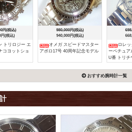
000円(税込)
980,000円(税込)
698
00円(税込)
940,000円(税込)
668
 トリロジー エ
オメガ スピードマスター
ロレッ
ナコヨットショ
アポロ17号 40周年記念モデル
ーペチュアルデ
U番 トリチ
おすすめ腕時計一覧
計