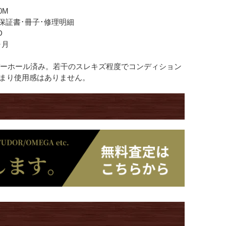
0M
･保証書･冊子･修理明細
D
ヶ月
ーバーホール済み。若干のスレキズ程度でコンディション
まり使用感はありません。