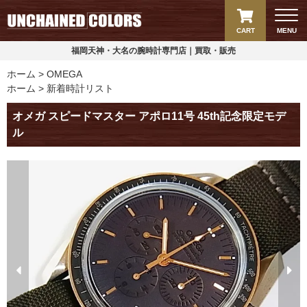
CART
MENU
福岡天神・大名の腕時計専門店｜買取・販売
ホーム
OMEGA
ホーム
新着時計リスト
オメガ スピードマスター アポロ11号 45th記念限定モデ
ル