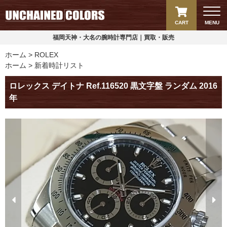
CART
MENU
福岡天神・大名の腕時計専門店｜買取・販売
ホーム
ROLEX
ホーム
新着時計リスト
ロレックス デイトナ Ref.116520 黒文字盤 ランダム 2016
年