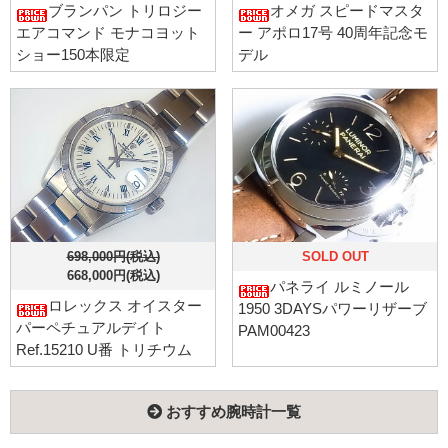
ブランパン トリロジー
オメガ スピードマスタ
エアコマンド モナコヨット
ー アポロ17号 40周年記念モ
ショー150本限定
デル
698,000円(税込)
SOLD OUT
668,000円(税込)
パネライ ルミノール
ロレックス オイスター
1950 3DAYSパワーリザーブ
パーペチュアルデイト
PAM00423
Ref.15210 U番 トリチウム
おすすめ腕時計一覧