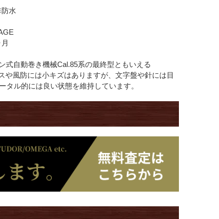
非防水
AGE
ヶ月
ン式自動巻き機械Cal.85系の最終型ともいえる
。ケースや風防には小キズはありますが、文字盤や針には目
ータル的には良い状態を維持しています。