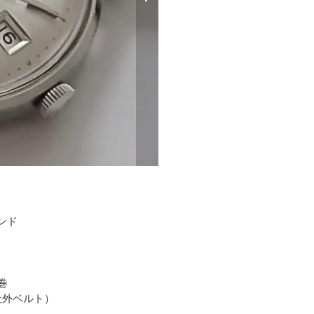
ウンド
巻
社外ベルト）