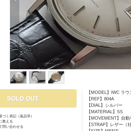
【MODEL】IWC ラ
SOLD OUT
【REF】804A
【DIAL】シルバー
【MATERIAL】SS
基づく表記（返品等）
【MOVEMENT】自動
に教える
【STRAP】レザー（
て問い合わせる
【SIZE】MEN'S