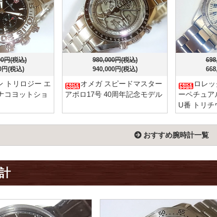
000円(税込)
980,000円(税込)
698
00円(税込)
940,000円(税込)
668
 トリロジー エ
オメガ スピードマスター
ロレッ
ナコヨットショ
アポロ17号 40周年記念モデル
ーペチュアルデ
U番 トリチ
おすすめ腕時計一覧
計