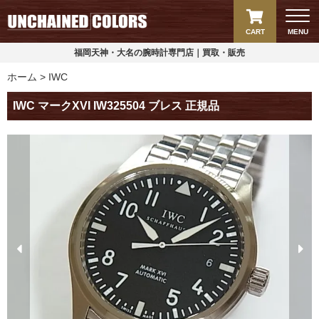
CART
MENU
福岡天神・大名の腕時計専門店｜買取・販売
ホーム
IWC
IWC マークXVI IW325504 ブレス 正規品