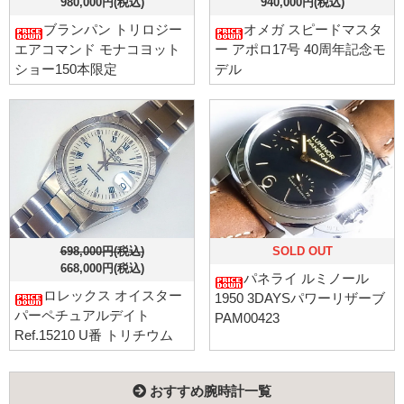
980,000円(税込)
940,000円(税込)
ブランパン トリロジー
オメガ スピードマスタ
エアコマンド モナコヨット
ー アポロ17号 40周年記念モ
ショー150本限定
デル
698,000円(税込)
SOLD OUT
668,000円(税込)
パネライ ルミノール
ロレックス オイスター
1950 3DAYSパワーリザーブ
パーペチュアルデイト
PAM00423
Ref.15210 U番 トリチウム
おすすめ腕時計一覧