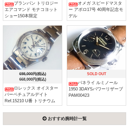
ブランパン トリロジー
オメガ スピードマスタ
エアコマンド モナコヨット
ー アポロ17号 40周年記念モ
ショー150本限定
デル
698,000円(税込)
SOLD OUT
668,000円(税込)
パネライ ルミノール
ロレックス オイスター
1950 3DAYSパワーリザーブ
パーペチュアルデイト
PAM00423
Ref.15210 U番 トリチウム
おすすめ腕時計一覧