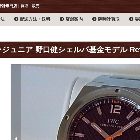
時計専門店｜買取・販売
方法
配送方法・送料
店舗案内
腕時計買取
委
ンジュニア 野口健シェルパ基金モデル Ref.3