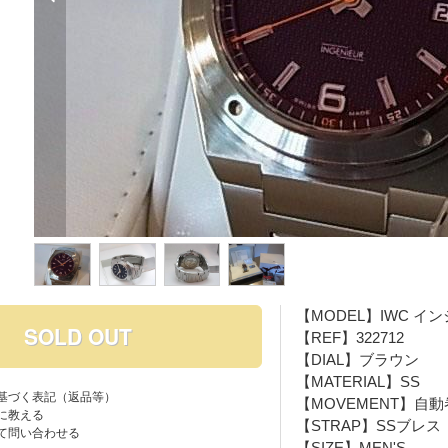
【MODEL】IWC イ
SOLD OUT
【REF】322712
【DIAL】ブラウン
【MATERIAL】SS
基づく表記（返品等）
【MOVEMENT】自動
に教える
【STRAP】SSブレス
て問い合わせる
【SIZE】MEN'S