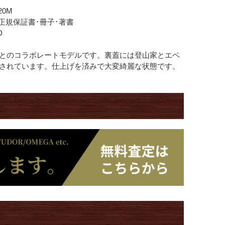
20M
･正規保証書･冊子･著書
D
とのコラボレートモデルです。裏蓋には登山家とエベ
されています。仕上げを済みで大変綺麗な状態です。