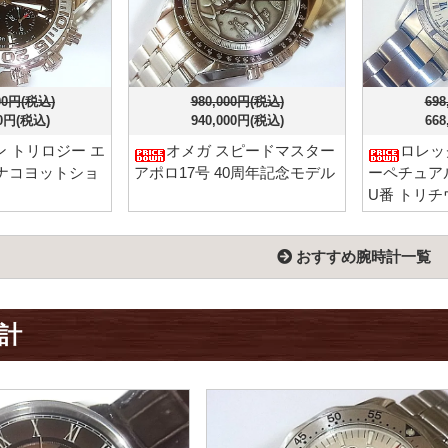
000円(税込)
980,000円(税込)
698
00円(税込)
940,000円(税込)
668
 トリロジー エ
オメガ スピードマスター
ロレッ
ナコヨットショ
アポロ17号 40周年記念モデル
ーペチュアルデ
U番 トリチ
おすすめ腕時計一覧
計