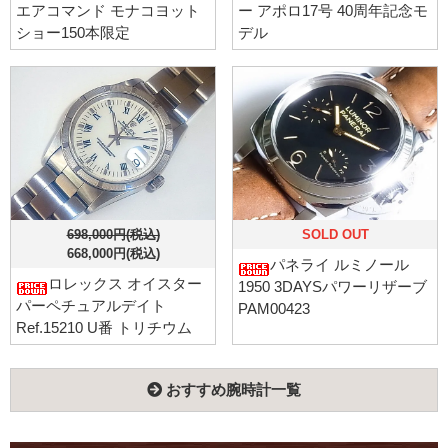
エアコマンド モナコヨット
ー アポロ17号 40周年記念モ
ショー150本限定
デル
698,000円(税込)
SOLD OUT
668,000円(税込)
パネライ ルミノール
ロレックス オイスター
1950 3DAYSパワーリザーブ
パーペチュアルデイト
PAM00423
Ref.15210 U番 トリチウム
おすすめ腕時計一覧