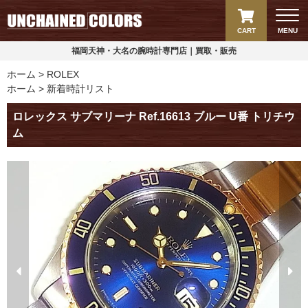
CART
MENU
福岡天神・大名の腕時計専門店｜買取・販売
ホーム
ROLEX
ホーム
新着時計リスト
ロレックス サブマリーナ Ref.16613 ブルー U番 トリチウ
ム