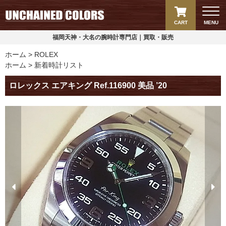
CART
MENU
福岡天神・大名の腕時計専門店｜買取・販売
ホーム
ROLEX
ホーム
新着時計リスト
ロレックス エアキング Ref.116900 美品 ’20