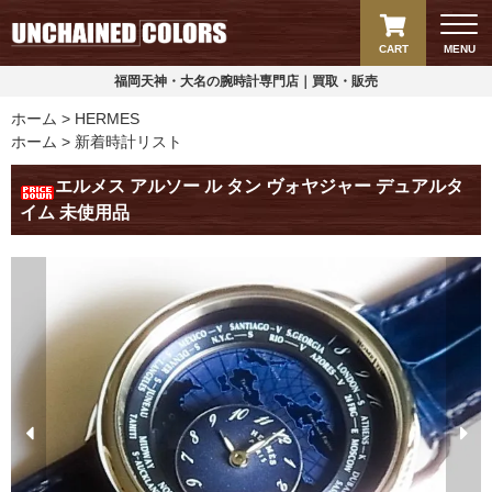
CART
MENU
福岡天神・大名の腕時計専門店｜買取・販売
ホーム
HERMES
ホーム
新着時計リスト
エルメス アルソー ル タン ヴォヤジャー デュアルタ
イム 未使用品