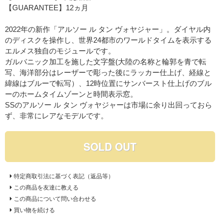
【GUARANTEE】12ヵ月
2022年の新作「アルソー ル タン ヴォヤジャー」。ダイヤル内
のディスクを操作し、世界24都市のワールドタイムを表示する
エルメス独自のモジュールです。
ガルバニック加工を施した文字盤(大陸の名称と輪郭を青で転
写、海洋部分はレーザーで彫った後にラッカー仕上げ、経線と
緯線はブルーで転写）、12時位置にサンバースト仕上げのブル
ーのホームタイムゾーンと時間表示窓。
SSのアルソー ル タン ヴォヤジャーは市場に余り出回っておら
ず、非常にレアなモデルです。
SOLD OUT
特定商取引法に基づく表記（返品等）
この商品を友達に教える
この商品について問い合わせる
買い物を続ける