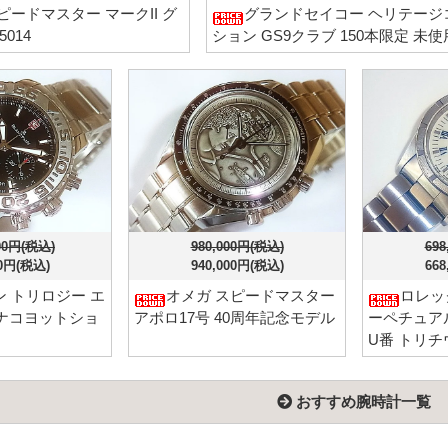
ピードマスター マークII グ
グランドセイコー ヘリテージ
5014
ション GS9クラブ 150本限定 未
000円(税込)
980,000円(税込)
698
00円(税込)
940,000円(税込)
668
 トリロジー エ
オメガ スピードマスター
ロレッ
ナコヨットショ
アポロ17号 40周年記念モデル
ーペチュアルデ
U番 トリチ
おすすめ腕時計一覧