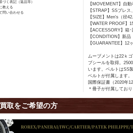
基づく表記（返品等）
【MOVEMENT】自動
に教える
【STRAP】SSブレ
て問い合わせる
【SIZE】Men's（径42
【WATER PROOF】1
【ACCESSORY】箱
【CONDITION】新品
【GUARANTEE】12
ムーブメントは22ｋゴ
ブシールを取得。250
います。ベルトはSS
ベルトが付属します。
国際保証書（2020年
＊冊子が付属しており
買取をご希望の方