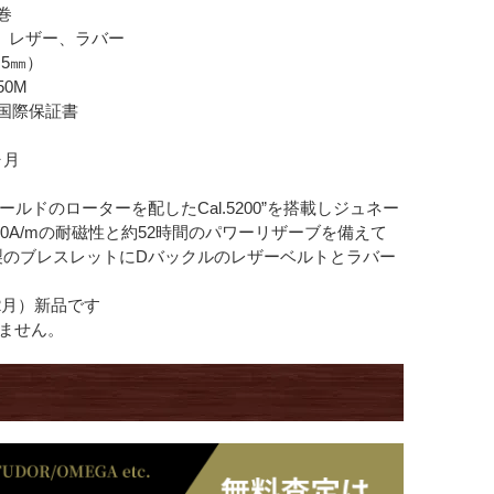
巻
ス、レザー、ラバー
.5㎜）
50M
･国際保証書
ヶ月
ールドのローターを配したCal.5200”を搭載しジュネー
00A/mの耐磁性と約52時間のパワーリザーブを備えて
製のブレスレットにDバックルのレザーベルトとラバー
12月）新品です
ません。