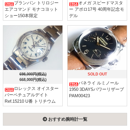
ブランパン トリロジー
オメガ スピードマスタ
エアコマンド モナコヨット
ー アポロ17号 40周年記念モ
ショー150本限定
デル
698,000円(税込)
SOLD OUT
668,000円(税込)
パネライ ルミノール
ロレックス オイスター
1950 3DAYSパワーリザーブ
パーペチュアルデイト
PAM00423
Ref.15210 U番 トリチウム
おすすめ腕時計一覧