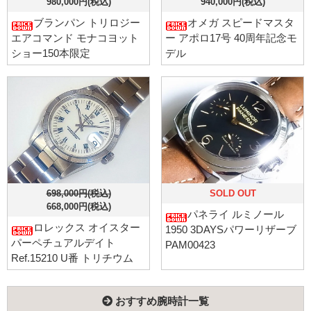
980,000円(税込)
940,000円(税込)
ブランパン トリロジー
オメガ スピードマスタ
エアコマンド モナコヨット
ー アポロ17号 40周年記念モ
ショー150本限定
デル
698,000円(税込)
SOLD OUT
668,000円(税込)
パネライ ルミノール
ロレックス オイスター
1950 3DAYSパワーリザーブ
パーペチュアルデイト
PAM00423
Ref.15210 U番 トリチウム
おすすめ腕時計一覧