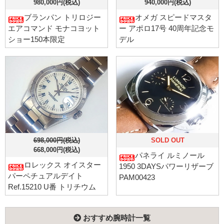
980,000円(税込)
940,000円(税込)
ブランパン トリロジー
オメガ スピードマスタ
エアコマンド モナコヨット
ー アポロ17号 40周年記念モ
ショー150本限定
デル
698,000円(税込)
SOLD OUT
668,000円(税込)
パネライ ルミノール
ロレックス オイスター
1950 3DAYSパワーリザーブ
パーペチュアルデイト
PAM00423
Ref.15210 U番 トリチウム
おすすめ腕時計一覧