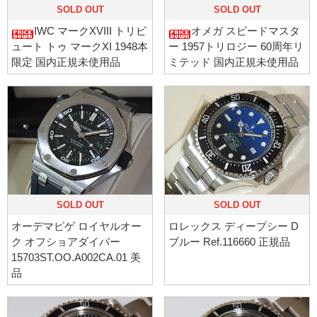
SOLD OUT
SOLD OUT
IWC マークXVIII トリビ
オメガ スピードマスタ
ュート トゥ マークXI 1948本
ー 1957トリロジー 60周年リ
限定 国内正規未使用品
ミテッド 国内正規未使用品
SOLD OUT
SOLD OUT
オーデマピゲ ロイヤルオー
ロレックス ディープシー D
ク オフショアダイバー
ブルー Ref.116660 正規品
15703ST.OO.A002CA.01 美
品