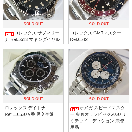
SOLD OUT
SOLD OUT
ロレックス サブマリー
ロレックス GMTマスター
ナ Ref.5513 マキシダイヤル
Ref.6542
SOLD OUT
SOLD OUT
ロレックス デイトナ
オメガ スピードマスタ
Ref.116520 V番 黒文字盤
ー 東京オリンピック2020 リ
ミテッドエディション 未使
用品